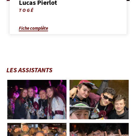
Lucas Pierlot
Photo
TOGÉ
de
Lucas
Pierlot
Fiche complète
LES ASSISTANTS
Photo
Photo
de
de