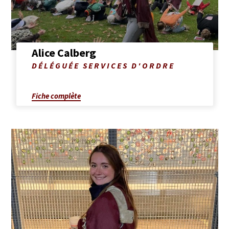
Alice Calberg
Photo
DÉLÉGUÉE SERVICES D'ORDRE
de
Alice
Calberg
Fiche complète
Afficher
la
fiche
complète
de
Suzanne
Dozin