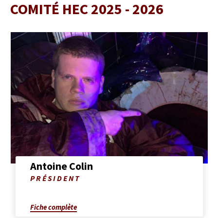
COMITÉ HEC 2025 - 2026
Afficher
la
fiche
complète
de
Antoine
Colin
Antoine Colin
Photo
PRÉSIDENT
de
Antoine
Colin
Fiche complète