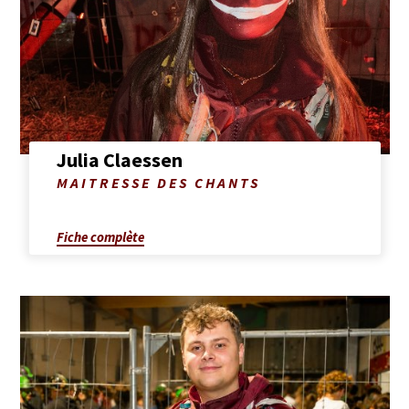
de
Julia
Claessen
Julia Claessen
Photo
MAITRESSE DES CHANTS
de
Julia
Claessen
Fiche complète
Afficher
la
fiche
complète
de