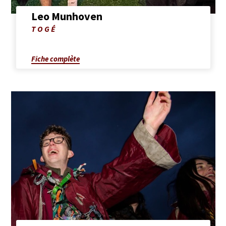
Leo Munhoven
Photo
TOGÉ
de
Leo
Munhoven
Fiche complète
Afficher
la
fiche
complète
de
Lucas
Pierlot