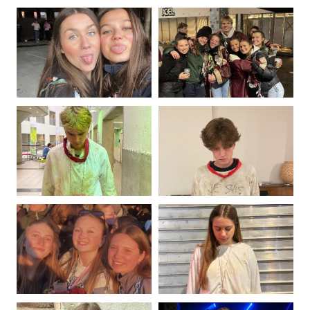
Photo
Photo
de
de
Sébastien
Lilly
Renson
Ronkart
Photo
Photo
de
de
Juliette
Juliette
Roussel
Scalco
Photo
Photo
de
de
Maxence
Hugo
Schreiber
Serexhe
Photo
Photo