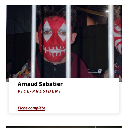
Afficher
la
fiche
complète
de
Arnaud
Sabatier
Arnaud Sabatier
Photo
VICE-PRÉSIDENT
de
Arnaud
Sabatier
Fiche complète