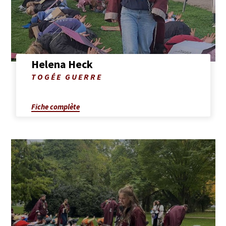
Heck
Helena Heck
Photo
TOGÉE GUERRE
de
Helena
Heck
Fiche complète
Afficher
la
fiche
complète
de
Alice
Calberg