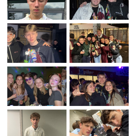
Collard
Defoy
Photo
Photo
de
de
Bastien
Robin
Delmotte
Fernandez
Photo
Photo
de
de
Edouard
Juliette
Flas
Genot
Photo
Photo
de
de
Louis
Thibaud
Jaumain
Krisp