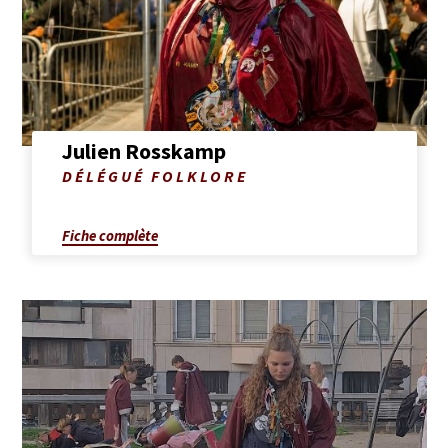
Julien
Rosskamp
Julien Rosskamp
Photo
DÉLÉGUÉ FOLKLORE
de
Julien
Rosskamp
Fiche complète
Afficher
la
fiche
complète
de
Helena