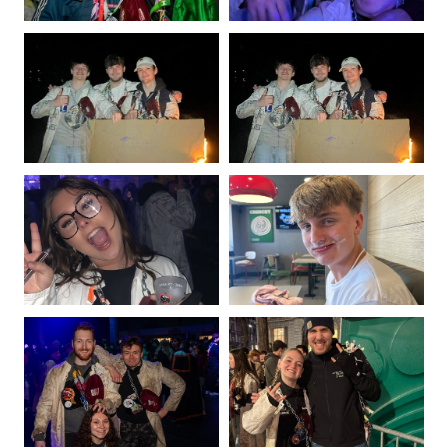
Photo
Photo
de
de
Loïc
Aymeric
Maréchal
Mouzon
Photo
Photo
de
de
Noah
Cyrus
Padilla
Raskin
Pajares
Photo
Photo
de
de
Lara
Louis
Rasquinet
Renkin