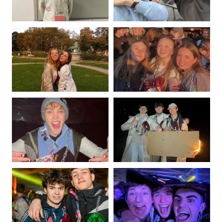
Photo
Photo
de
de
Louis
Alexandre
Leboutte
Leduc
Photo
Photo
de
de
Eva
Romane
Leroy
Lipcsei
Photo
Photo
de
de
Alexis
Julien
Locht
Louppe