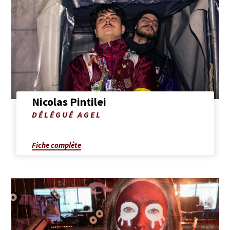
complète
de
Nicolas
Pintilei
Nicolas Pintilei
Photo
DÉLÉGUÉ AGEL
de
Nicolas
Pintilei
Fiche complète
Afficher
la
fiche
complète