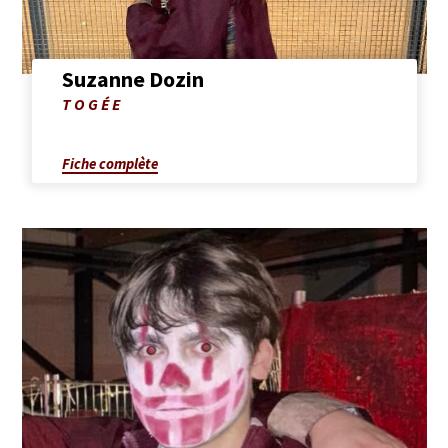
Suzanne Dozin
Photo
TOGÉE
de
Suzanne
Dozin
Fiche complète
Afficher
la
fiche
complète
de
Paul
Lhermitte