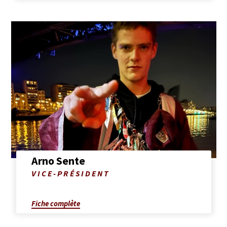
Afficher
la
fiche
complète
de
Arno
Sente
Arno Sente
Photo
VICE-PRÉSIDENT
de
Arno
Sente
Fiche complète