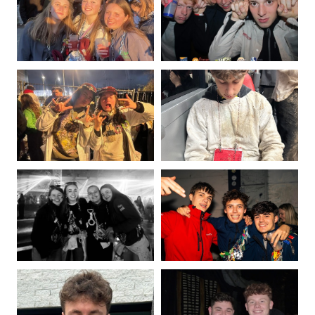
Mona
Cyril
Andernack
Ango
Photo
Photo
de
de
Elisabeth
Louis
Briffoz
Burnet
Photo
Photo
de
de
Eloïse
Samuele
Carrette
Cincinnato
Photo
Photo
de
de
Marie
Achille